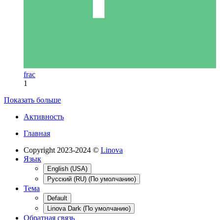
frac
1
Показать больше
Активность
Главная
Copyright 2023-2024 ©
Linova
Язык
English (USA)
Русский (RU) (По умолчанию)
Тема
Default
Linova Dark (По умолчанию)
Обратная связь