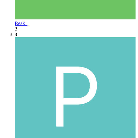
Reak_
3
3