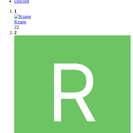
Discord
1
Krang
22
2