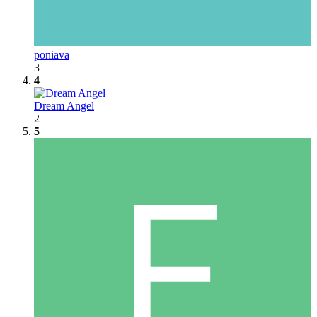
poniava
3
4
Dream Angel
2
5