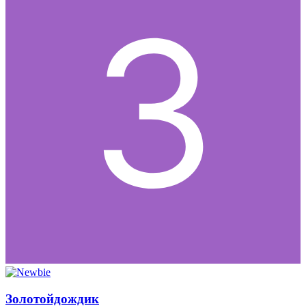
Золотойдождик