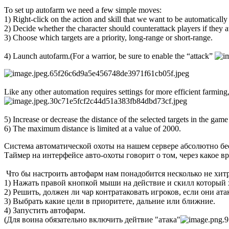
To set up autofarm we need a few simple moves:
1) Right-click on the action and skill that we want to be automaticall
2) Decide whether the character should counterattack players if they 
3) Choose which targets are a priority, long-range or short-range.
4) Launch autofarm.(For a warrior, be sure to enable the “attack”
Like any other automation requires settings for more efficient farming
5) Increase or decrease the distance of the selected targets in the game
6) The maximum distance is limited at a value of 2000.
Система автоматической охоты на нашем сервере абсолютно бе
Таймер на интерфейсе авто-охоты говорит о том, через какое вр
Что бы настроить автофарм нам понадобится несколько не хи
1) Нажать правой кнопкой мыши на действие и скилл который х
2) Решить, должен ли чар контратаковать игроков, если они ата
3) Выбрать какие цели в приоритете, дальние или ближние.
4) Запустить автофарм.
(Для воина обязательно включить дейтвие "атака"