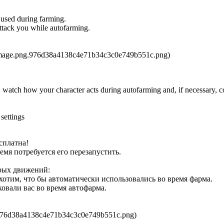
y used during farming.
attack you while autofarming.
)
, watch how your character acts during autofarming and, if necessary, co
 settings
сплатна!
емя потребуется его перезапустить.
трых движений:
отим, что бы автоматически использовались во время фарма.
ковали вас во время автофарма.
)